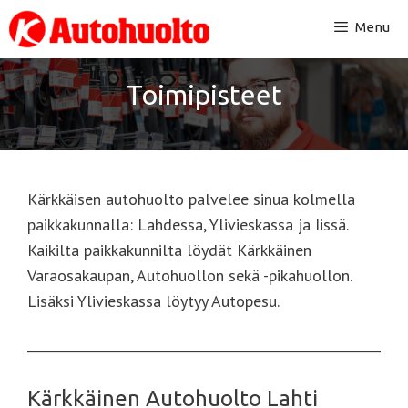
Siirry
Menu
sisältöön
Toimipisteet
Kärkkäisen autohuolto palvelee sinua kolmella
paikkakunnalla: Lahdessa, Ylivieskassa ja Iissä.
Kaikilta paikkakunnilta löydät Kärkkäinen
Varaosakaupan, Autohuollon sekä -pikahuollon.
Lisäksi Ylivieskassa löytyy Autopesu.
Kärkkäinen Autohuolto Lahti